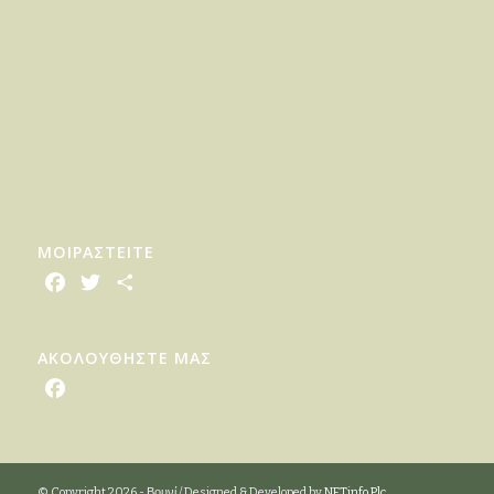
ΜΟΙΡΑΣTEITE
Facebook
Twitter
Share
ΑΚΟΛΟΥΘΗΣΤΕ ΜΑΣ
Facebook
© Copyright 2026 - Βουνί / Designed & Developed by
NETinfo Plc