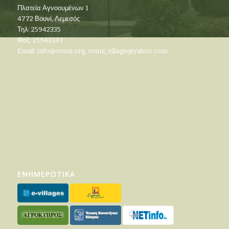
Πλατεία Αγνοουμένων 1
4772 Βουνί, Λεμεσός
Τηλ: 25942335
Φαξ: 25943343
Email:
info@vouni.org
,
vouni_village@yahoo.com
ΕΝΗΜΕΡΩΤΙΚΑ