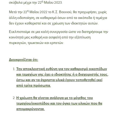
η
σκύβαλα μέχρι την 22
Μαΐου 2023.
η
Μετά την 22
Μαΐου 2022 το Κ.Σ. Βουνιού, θα προχωρήσει, χωρίς
άλλη ειδοποίηση, σε καθαρισμό όσων από τα οικόπεδα ή τεμάχια
δεν έχουν καθαριστεί και σε χρέωση των ιδιοκτητών αυτών.
Ευελπιστούμε σε μια καλή συνεργασία ώστε να διατηρήσουμε την
κοινότητά μας καθαρή και ασφαλή από την εξάπλωση
πυρκαγιών, τρωκτικών και ερπετών.
Διευκρινίζεται ότι:
Την αποκλειστική ευθύνη για τον καθαρισμό οικοπέδων
και τεμαχίων γης έχει ο ιδιοκτήτης ή ο διαχειριστής τους,
έστω και αν τα άχρηστα υλικά έχουν τοποθετηθεί εκεί
από τρίτα πρόσωπα.
Η χρέωση θα γίνεται ανάλογα με το μέγεθος του
τεμαχίου/οικοπέδου και τον όγκο των υλικών που θα
απομακρύνονται.