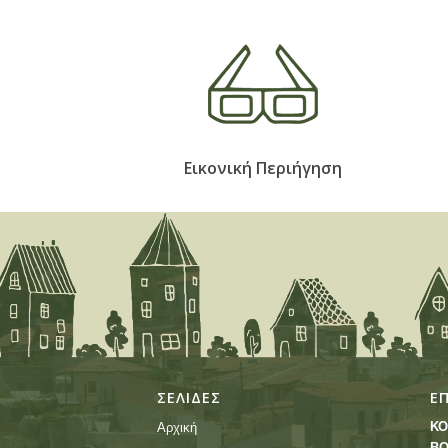
Εικονική Περιήγηση
ΣΕΛΙΔΕΣ
Ε
ΚΟ
Αρχική
ΒΟ