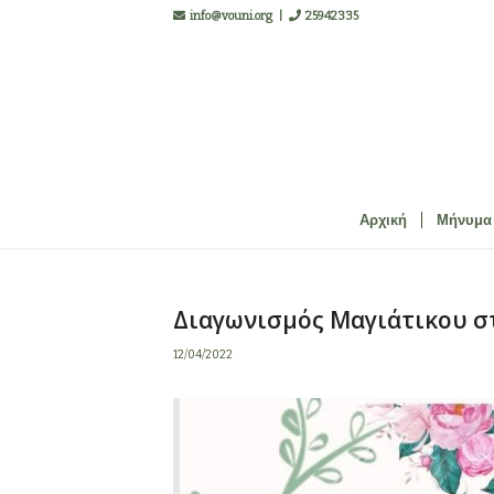
info@vouni.org
|
25942335
Αρχική
Μήνυμα
Διαγωνισμός Μαγιάτικου σ
12/04/2022