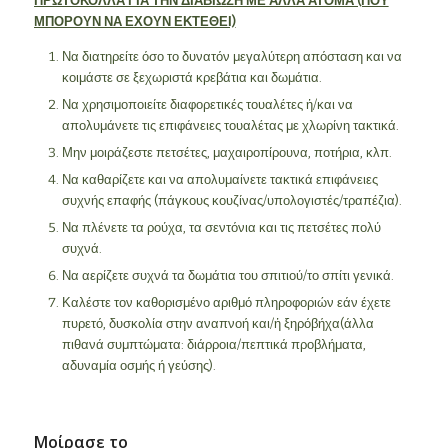
ΠΡΩΤΟΚΟΛΛΑ ΓΙΑ ΤΗΝ ΔΙΑΒΙΩΣΗ ΜΕ ΑΛΛΑ ΑΤΟΜΑ (ΠΟΥ
ΜΠΟΡΟΥΝ ΝΑ ΕΧΟΥΝ ΕΚΤΕΘΕΙ)
Να διατηρείτε όσο το δυνατόν μεγαλύτερη απόσταση και να
κοιμάστε σε ξεχωριστά κρεβάτια και δωμάτια.
Να χρησιμοποιείτε διαφορετικές τουαλέτες ἠ/και να
απολυμάνετε τις επιφάνειες τουαλέτας με χλωρίνη τακτικά.
Μην μοιράζεστε πετσέτες, μαχαιροπίρουνα, ποτήρια, κλπ.
Να καθαρίζετε και να απολυμαίνετε τακτικά επιφάνειες
συχνής επαφής (πάγκους κουζίνας/υπολογιστές/τραπέζια).
Να πλένετε τα ρούχα, τα σεντόνια και τις πετσέτες πολύ
συχνά.
Να αερίζετε συχνά τα δωμάτια του σπιτιού/το σπίτι γενικά.
Καλέστε τον καθορισμένο αριθμό πληροφοριών εάν έχετε
πυρετό, δυσκολία στην αναπνοή και/ἠ ξηρόβήχα(άλλα
πιθανά συμπτώματα: διάρροια/πεπτικά προβλήματα,
αδυναμία οσμής ή γεύσης).
Μοίρασε το