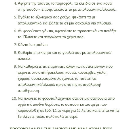
Αφήστε την τσάντα, το πορτοφόλι, τα κλειδιά σε ένα κουτί
στην είσοδο – επίσης ψεκάστε τα με απολυμαντικό/αλκοόλ.
Βγάλτε τα εξωτερικά σας ρούχα, ψεκάστε τα με
απολυμαντικό, και βάλτε τα σε μια σακούλα για πλύσιμο.
Αν φορούσατε γάντια, αφαιρέστε τα προσεκτικά και πετάξτε
τα. Πλύνετε και στεγνώστε τα χέρια σας.
Κάντε ένα μπάνιο.
Καθαρίστε το κινητό και τα γυαλιά σας με απολυμαντικό/
αλκοόλ.
Να καθαρίζετε τις επιφάνειες
όλων
των αντικειμένων που
φέρνετε στο σπίτι(φακέλους, κουτιά, κονσέρβες, γάλα,
χυμούς, συσκευασμένα λαχανικά, τα πάντα!)με
απολυμαντικό/αλκοόλ πριν από την κατανάλωση/
αποθήκευση.
Να πλένετε τα φρούτα/λαχανικά σας σε μια σαπουνιἀ από
υγρό πιάτων(να θυμάστε, το σαπούνι καταστρέφει τον
κορωνοϊὀ!) ή σε ξύδι 1:1 με νερό για 15 λεπτά και έπειτα να τα
ξεπλένετε πολύ, πολύ καλά με νερό.