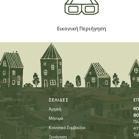
Εικονική Περιήγηση
ΣΕΛΙΔΕΣ
Ε
ΚΟ
Αρχική
ΒΟ
Μήνυμα
Πλ
Κοινοτικό Συμβούλιο
47
Τη
Ξενάγηση