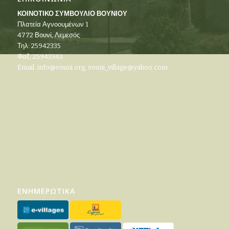
ΚΟΙΝΟΤΙΚΟ ΣΥΜΒΟΥΛΙΟ ΒΟΥΝΙΟΥ
Πλατεία Αγνοουμένων 1
4772 Βουνί, Λεμεσός
Τηλ: 25942335
Φαξ: 25943343
Email:
info@vouni.org
,
vouni_village@yahoo.com
ΕΝΗΜΕΡΩΤΙΚΑ