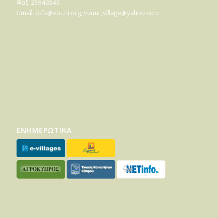
Φαξ: 25943343
Email:
info@vouni.org
,
vouni_village@yahoo.com
ΕΝΗΜΕΡΩΤΙΚΑ