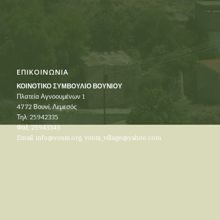
ΕΠΙΚΟΙΝΩΝΙΑ
ΚΟΙΝΟΤΙΚΟ ΣΥΜΒΟΥΛΙΟ ΒΟΥΝΙΟΥ
Πλατεία Αγνοουμένων 1
4772 Βουνί, Λεμεσός
Τηλ: 25942335
Φαξ: 25943343
Email:
info@vouni.org
,
vouni_village@yahoo.com