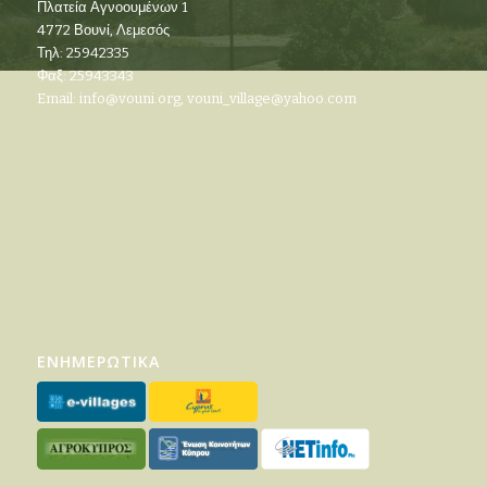
Πλατεία Αγνοουμένων 1
4772 Βουνί, Λεμεσός
Τηλ: 25942335
Φαξ: 25943343
Email:
info@vouni.org
,
vouni_village@yahoo.com
ΕΝΗΜΕΡΩΤΙΚΑ