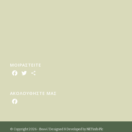
ΜΟΙΡΑΣTEITE
Facebook
Twitter
Share
ΑΚΟΛΟΥΘΗΣΤΕ ΜΑΣ
Facebook
© Copyright 2026 - Βουνί / Designed & Developed by
NETinfo Plc